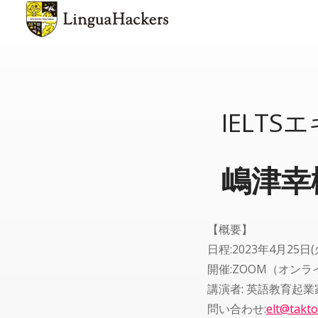
IELT
嶋津幸
【概要】
日程:2023年4月25日(火)
開催:ZOOM（オン
講演者: 英語教育起
問い合わせ:
elt@takt