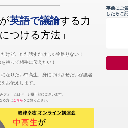
事前にご
したらご
が
英語で議論
する力
につける方法
」
きだけど、ただ話すだけじゃ物足りない！
信を持って相手に伝えたい！
うになりたい中高生、身につけさせたい保護者
法をお伝えします。
みフォームはページ最下部にございます。
になる方は
こちら
をご覧ください。