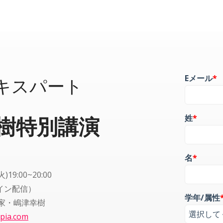
Eメール
*
Sエキスパート
姓
*
樹特別講演
名
*
19:00~20:00
ライン配信）
学年/属性
業家・嶋津幸樹
opia.com